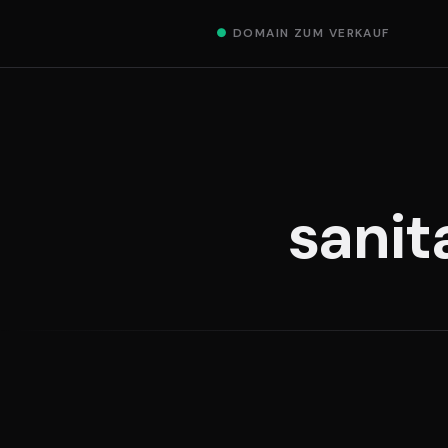
●
DOMAIN ZUM VERKAUF
sanit