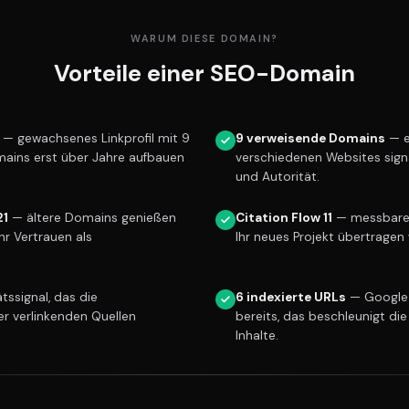
WARUM DIESE DOMAIN?
Vorteile einer SEO-Domain
— gewachsenes Linkprofil mit 9
9 verweisende Domains
— e
mains erst über Jahre aufbauen
verschiedenen Websites sign
und Autorität.
21
— ältere Domains genießen
Citation Flow 11
— messbare L
r Vertrauen als
Ihr neues Projekt übertragen 
tssignal, das die
6 indexierte URLs
— Google 
er verlinkenden Quellen
bereits, das beschleunigt die
Inhalte.