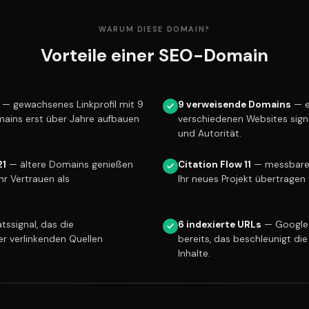
WARUM DIESE DOMAIN?
Vorteile einer SEO-Domain
— gewachsenes Linkprofil mit 9
9 verweisende Domains
— e
mains erst über Jahre aufbauen
verschiedenen Websites sign
und Autorität.
21
— ältere Domains genießen
Citation Flow 11
— messbare L
r Vertrauen als
Ihr neues Projekt übertragen 
tssignal, das die
6 indexierte URLs
— Google 
er verlinkenden Quellen
bereits, das beschleunigt die
Inhalte.