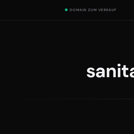
●
DOMAIN ZUM VERKAUF
sanit