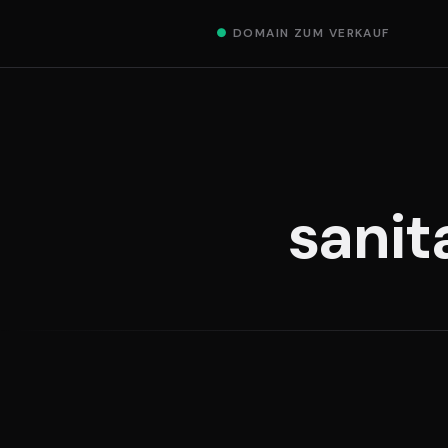
●
DOMAIN ZUM VERKAUF
sanit