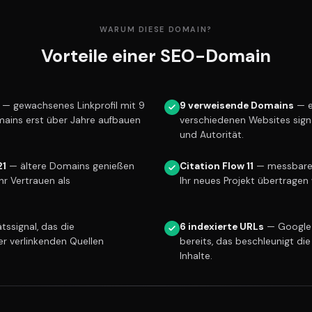
WARUM DIESE DOMAIN?
Vorteile einer SEO-Domain
— gewachsenes Linkprofil mit 9
9 verweisende Domains
— e
mains erst über Jahre aufbauen
verschiedenen Websites sign
und Autorität.
21
— ältere Domains genießen
Citation Flow 11
— messbare L
r Vertrauen als
Ihr neues Projekt übertragen 
tssignal, das die
6 indexierte URLs
— Google 
er verlinkenden Quellen
bereits, das beschleunigt die
Inhalte.