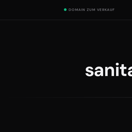
●
DOMAIN ZUM VERKAUF
sanit