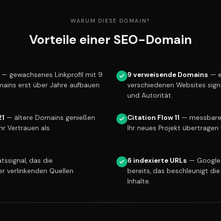
WARUM DIESE DOMAIN?
Vorteile einer SEO-Domain
— gewachsenes Linkprofil mit 9
9 verweisende Domains
— e
mains erst über Jahre aufbauen
verschiedenen Websites sign
und Autorität.
21
— ältere Domains genießen
Citation Flow 11
— messbare L
r Vertrauen als
Ihr neues Projekt übertragen 
tssignal, das die
6 indexierte URLs
— Google 
er verlinkenden Quellen
bereits, das beschleunigt die
Inhalte.