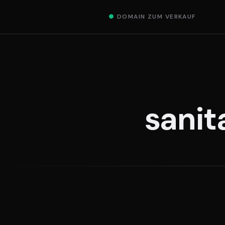
●
DOMAIN ZUM VERKAUF
sanit