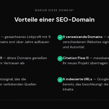
WARUM DIESE DOMAIN?
Vorteile einer SEO-Domain
— gewachsenes Linkprofil mit 9
9 verweisende Domains
— e
mains erst über Jahre aufbauen
verschiedenen Websites sign
und Autorität.
21
— ältere Domains genießen
Citation Flow 11
— messbare L
r Vertrauen als
Ihr neues Projekt übertragen 
tssignal, das die
6 indexierte URLs
— Google 
er verlinkenden Quellen
bereits, das beschleunigt die
Inhalte.