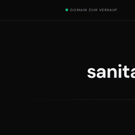
●
DOMAIN ZUM VERKAUF
sanit