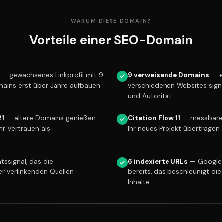
WARUM DIESE DOMAIN?
Vorteile einer SEO-Domain
— gewachsenes Linkprofil mit 9
9 verweisende Domains
— e
mains erst über Jahre aufbauen
verschiedenen Websites sign
und Autorität.
21
— ältere Domains genießen
Citation Flow 11
— messbare L
r Vertrauen als
Ihr neues Projekt übertragen 
tssignal, das die
6 indexierte URLs
— Google 
er verlinkenden Quellen
bereits, das beschleunigt die
Inhalte.