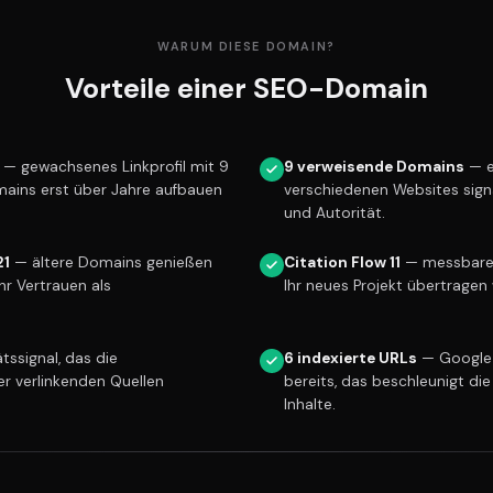
WARUM DIESE DOMAIN?
Vorteile einer SEO-Domain
— gewachsenes Linkprofil mit 9
9 verweisende Domains
— e
mains erst über Jahre aufbauen
verschiedenen Websites sign
und Autorität.
21
— ältere Domains genießen
Citation Flow 11
— messbare L
r Vertrauen als
Ihr neues Projekt übertragen 
tssignal, das die
6 indexierte URLs
— Google 
er verlinkenden Quellen
bereits, das beschleunigt die
Inhalte.