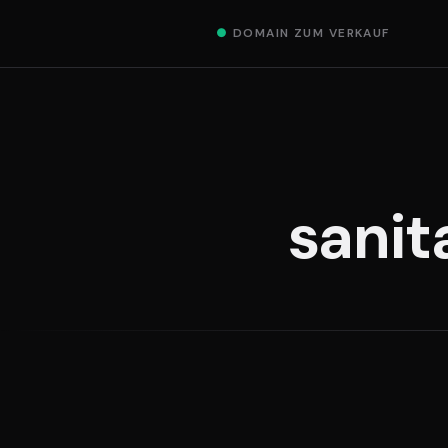
●
DOMAIN ZUM VERKAUF
sanit